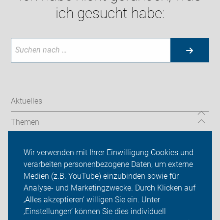
ich gesucht habe:
Aktuelles
Themen
TourGuide
Wir verwenden mit Ihrer Einwilligung Cookies und
verarbeiten personenbezogene Daten, um externe
ADFC Niedersachsen
Medien (z.B. YouTube) einzubinden sowie für
Sei dabei
Analyse- und Marketingzwecke. Durch Klicken auf
‚Alles akzeptieren‘ willigen Sie ein. Unter
Presse
‚Einstellungen‘ können Sie dies individuell