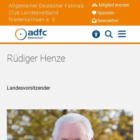
Mitglied werden
Allgemeiner Deutscher Fahrrad-
Club Landesverband
Spenden
Niedersachsen e. V.
Newsletter
Rüdiger Henze
Landesvorsitzender