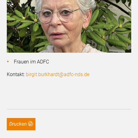
Frauen im ADFC
Kontakt:
birgit.burkhardt@adfc-nds.de
Drucken