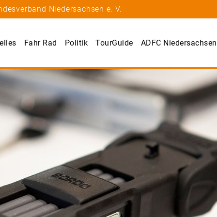
ndesverband Niedersachsen e. V.
elles
Fahr Rad
Politik
TourGuide
ADFC Niedersachsen