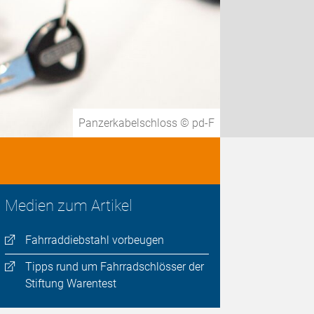
Panzerkabelschloss © pd-F
Medien zum Artikel
Fahrraddiebstahl vorbeugen
Tipps rund um Fahrradschlösser der
Stiftung Warentest