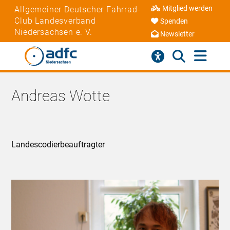
Mitglied werden
Allgemeiner Deutscher Fahrrad-
Club Landesverband
Spenden
Niedersachsen e. V.
Newsletter
Andreas Wotte
Landescodierbeauftragter