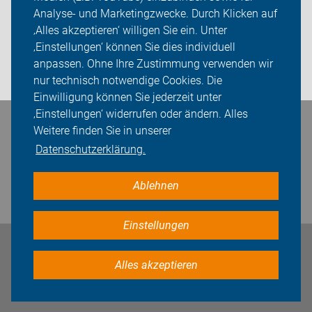
Sei dabei
Analyse- und Marketingzwecke. Durch Klicken auf
‚Alles akzeptieren‘ willigen Sie ein. Unter
Presse
‚Einstellungen‘ können Sie dies individuell
anpassen. Ohne Ihre Zustimmung verwenden wir
Login
nur technisch notwendige Cookies. Die
Einwilligung können Sie jederzeit unter
‚Einstellungen‘ widerrufen oder ändern. Alles
Bleiben Sie in Kontakt
Weitere finden Sie in unserer
Datenschutzerklärung.
Ablehnen
Einstellungen
Impressum
Datenschutz
Cookie-Einstellungen
Alles akzeptieren