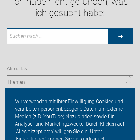
Ich habe nicht gefunden, was
ich gesucht habe:
Aktuelles
Themen
TourGuide
Wir verwenden mit Ihrer Einwilligung Cookies und
verarbeiten personenbezogene Daten, um externe
ADFC Niedersachsen
Medien (z.B. YouTube) einzubinden sowie für
Sei dabei
Analyse- und Marketingzwecke. Durch Klicken auf
‚Alles akzeptieren‘ willigen Sie ein. Unter
Presse
‚Einstellungen‘ können Sie dies individuell