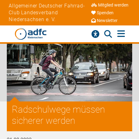
Mitglied werden
Allgemeiner Deutscher Fahrrad-
Club Landesverband
Spenden
Niedersachsen e. V.
Newsletter
Radschulwege müssen
sicherer werden