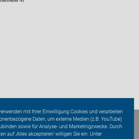
nenhelfer*in
verwenden mit Ihrer Einwilligung Cookies und verarbeiten
onenbezogene Daten, um externe Medien (z.B. YouTube)
ubinden sowie für Analyse- und Marketingzwecke. Durch
ken auf ‚Alles akzeptieren‘ willigen Sie ein. Unter