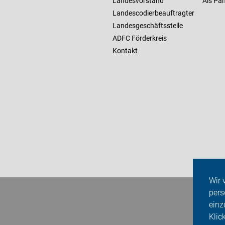
Landesvorstand
Als Pan
Landescodierbeauftragter
Landesgeschäftsstelle
ADFC Förderkreis
Kontakt
Wir 
pers
einz
Klic