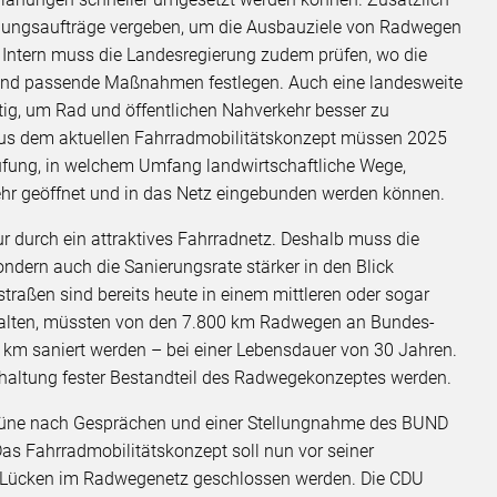
anungsaufträge vergeben, um die Ausbauziele von Radwegen
 Intern muss die Landesregierung zudem prüfen, wo die
 und passende Maßnahmen festlegen. Auch eine landesweite
tig, um Rad und öffentlichen Nahverkehr besser zu
us dem aktuellen Fahrradmobilitätskonzept müssen 2025
üfung, in welchem Umfang landwirtschaftliche Wege,
ehr geöffnet und in das Netz eingebunden werden können.
ur durch ein attraktives Fahrradnetz. Deshalb muss die
ndern auch die Sanierungsrate stärker in den Blick
aßen sind bereits heute in einem mittleren oder sogar
halten, müssten von den 7.800 km Radwegen an Bundes-
km saniert werden – bei einer Lebensdauer von 30 Jahren.
altung fester Bestandteil des Radwegekonzeptes werden.
üne nach Gesprächen und einer Stellungnahme des BUND
Das Fahrradmobilitätskonzept soll nun vor seiner
e Lücken im Radwegenetz geschlossen werden. Die CDU