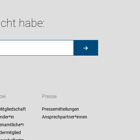
cht habe:
bei
Presse
itgliedschaft
Pressemitteilungen
nder*in
Ansprechpartner*innen
enamtliche*r
dermitglied