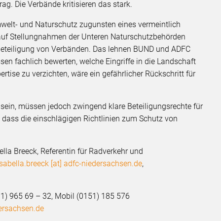
ag. Die Verbände kritisieren das stark.
elt- und Naturschutz zugunsten eines vermeintlich
auf Stellungnahmen der Unteren Naturschutzbehörden
e Beteiligung von Verbänden. Das lehnen BUND und ADFC
en fachlich bewerten, welche Eingriffe in die Landschaft
ertise zu verzichten, wäre ein gefährlicher Rückschritt für
 sein, müssen jedoch zwingend klare Beteiligungsrechte für
n, dass die einschlägigen Richtlinien zum Schutz von
ella Breeck, Referentin für Radverkehr und
Isabella.breeck [at] adfc-niedersachsen.de
,
11) 965 69 – 32, Mobil (0151) 185 576
ersachsen.de