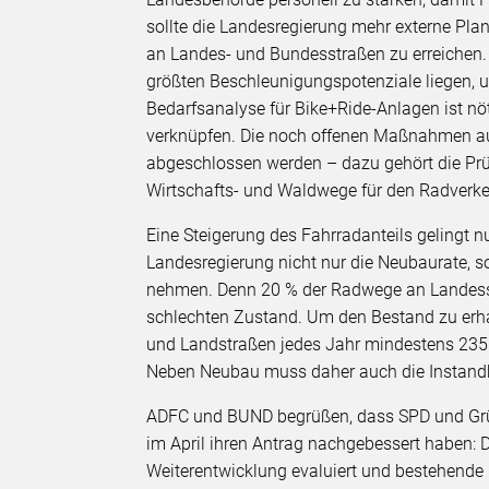
sollte die Landesregierung mehr externe Pl
an Landes- und Bundesstraßen zu erreichen.
größten Beschleunigungspotenziale liegen,
Bedarfsanalyse für Bike+Ride-Anlagen ist nö
verknüpfen. Die noch offenen Maßnahmen a
abgeschlossen werden – dazu gehört die Pr
Wirtschafts- und Waldwege für den Radverk
Eine Steigerung des Fahrradanteils gelingt n
Landesregierung nicht nur die Neubaurate, so
nehmen. Denn 20 % der Radwege an Landesstr
schlechten Zustand. Um den Bestand zu er
und Landstraßen jedes Jahr mindestens 235 
Neben Neubau muss daher auch die Instandh
ADFC und BUND begrüßen, dass SPD und Gr
im April ihren Antrag nachgebessert haben: 
Weiterentwicklung evaluiert und bestehend