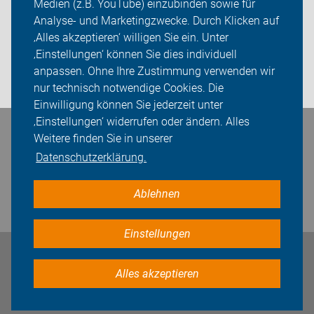
Medien (z.B. YouTube) einzubinden sowie für
Sei dabei
Analyse- und Marketingzwecke. Durch Klicken auf
‚Alles akzeptieren‘ willigen Sie ein. Unter
Presse
‚Einstellungen‘ können Sie dies individuell
anpassen. Ohne Ihre Zustimmung verwenden wir
Login
nur technisch notwendige Cookies. Die
Einwilligung können Sie jederzeit unter
‚Einstellungen‘ widerrufen oder ändern. Alles
Bleiben Sie in Kontakt
Weitere finden Sie in unserer
Datenschutzerklärung.
Ablehnen
Einstellungen
Impressum
Datenschutz
Cookie-Einstellungen
Alles akzeptieren