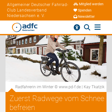
Mitglied werden
Allgemeiner Deutscher Fahrrad-
Club Landesverband
Spenden
Niedersachsen e. V.
Newsletter
Radfahrerin im Winter © www.pd-f.de | Kay Tkatzik
Zuerst Radwege vom Schnee
befreien