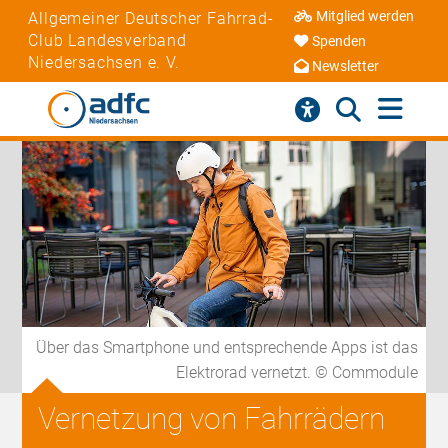
Mitglied werden
Allgemeiner Deutscher Fahrrad-
Club Landesverband
Spenden
Niedersachsen e. V.
Newsletter
Über das Smartphone und entsprechende Apps ist das
Elektrorad vernetzt. © Commodule
Vernetzung von Fahrrädern