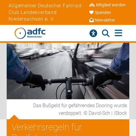
Mitglied werden
Allgemeiner Deutscher Fahrrad-
Club Landesverband
Spenden
Niedersachsen e. V.
Newsletter
Das Bußgeld für gefährendes Dooring wurde
verdoppelt. © David-Sch | iStock
Verkehrsregeln für