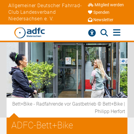
Mitglied werden
Allgemeiner Deutscher Fahrrad-
Club Landesverband
Spenden
Niedersachsen e. V.
Newsletter
Bett+Bike - Radfahrende vor Gastbetrieb © Bett+Bike |
Philipp Herfort
ADFC-Bett+Bike